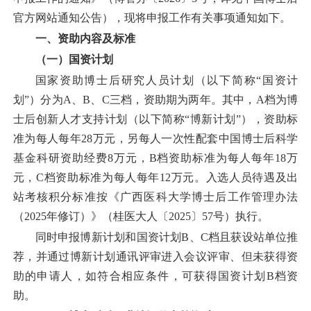
官方网站通知公告
），现
将
申报工作有关事项通知如下。
一、资助
内容及
标准
（
一
）
国资计划
国家资助博士后研究人员计划
（
以下简称
“
国资计
划
”
）分为
A、B、C三档，资助期为两年。其中，A档为博
士后创新人才支持计划（以下简称“博新计划”），资助标
准为每人每年28万元，另每人一次性配套中国博士后科学
基金科研资助经费8万元，B档资助标准为每人每年18万
元，C档资助标准为每人每年12万元。入选人员待遇及出
站考核积分标准按《广西医科大学博士后工作管理办法
（2025年修订）》（桂医大人〔2025〕57号）执行。
同时申报
博新计划和国资计划
B、C档且获设站单位推
荐
，
并
通过博新计划通讯评审进入会议评审、但未获得资
助的申请人，如符合
相应
条件，可获得国资计划
B档资
助。