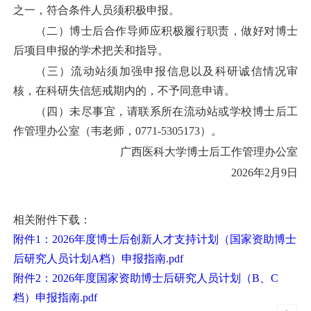
之一
，
符合条件人员
须积极申报。
（二）
博士后
合作导师
应
积极履行职责，做好对
博士
后
项目申报的学术把关和指导。
（三）流动站
须
加强申报信息以及科研诚信情况审
核，在科研失信惩戒期内的，不予同意申请。
（四）未尽事宜，请联系所在流动站或学校博士后工
作管理办公室（韦老师，
0771-5305173）。
广西医科大学博士后工作管理办公室
202
6
年
2
月
9
日
相关附件下载：
附件1：2026年度博士后创新人才支持计划（国家资助博士
后研究人员计划A档）申报指南.pdf
附件2：2026年度国家资助博士后研究人员计划（B、C
档）申报指南.pdf