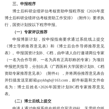
三、申报程序
博士后科研业绩评估考核资助
申报程序按《
2026年度
博士后科研业绩评估考核资助工作安排》（附件3）要求执
行，国资计划按以下程序申报。
（一）专家评
议
推荐
申报博新计划，按申报指南要求通过系统线上提交
《博士导师推荐意见表》和《博士后合作导师推荐意见
表》。申报国资计划
B、C档，由申请人
自行邀请两位专家
（一名为合作导师、一名为具有正高职称的专家）为项目
申报把关指导，分别出具《广西医科大学国资计划
B、C档
资助专家推荐意见表》（附件
4
），并将两份推荐意见表合
并扫描发送至邮箱
gxykbgb@163.com，邮件标题和文件命
名为：博士后姓名+
2026年国资计划BC档
专家推荐意见
表。
（
二
）
博士后线上提交
申请人
通过申报系统
在线提交至
流动站
，无需提交纸