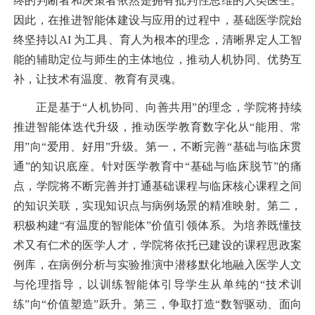
终的判断者和决策者依然是拥有批判性思维的人类医生。
因此，在推进智能体建设与应用的过程中，基础医学院始
终坚持以AI 为工具、育人为根本的理念，清晰界定人工智
能的辅助定位与师生的主体地位，推动人机协同、优势互
补，让技术有温度、教育有灵魂。
正是基于“人机协同、向善共用”的理念，学院将持续
推进智能体迭代升级，推动医学教育数字化从“能用、常
用”向“爱用、好用”升级。
第一，不断完善“基础与临床贯
通”的知识底座。
针对医学教育中“基础与临床脱节”的痛
点，学院将不断完善并打通基础课程与临床核心课程之间
的知识关联，实现知识点与病例场景的精准映射。
第二，
积极构建“有温度的智能体”价值引领体系。
为培养既懂技
术又有仁术的医学人才，学院将依托已建设的
课程思政案
例库
，在病例分析与实验推演中潜移默化地融入医学人文
与伦理指导，以训练智能体引导学生从单纯的“技术训
练”向“价值塑造”跃升。
第三，争取打造“数智驱动、面向