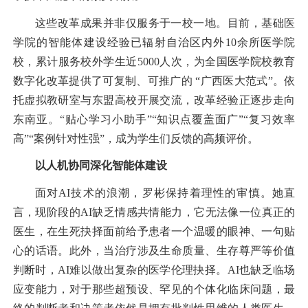
这些改革成果并非仅服务于一校一地。目前，基础医
学院的智能体建设经验已辐射自治区内外10余所医学院
校，累计服务校外学生近5000人次，为全国医学院校教育
数字化改革提供了可复制、可推广的 “广西医大范式”。依
托虚拟教研室与东盟高校开展交流，改革经验正逐步走向
东南亚。“贴心学习小助手”“知识点覆盖面广”“复习效率
高”“案例针对性强”，成为学生们反馈的高频评价。
以人机协同深化智能体建设
面对AI技术的浪潮，罗彬保持着理性的审慎。她直
言，现阶段的AI缺乏情感共情能力，它无法像一位真正的
医生，在生死抉择面前给予患者一个温暖的眼神、一句贴
心的话语。此外，当治疗涉及生命质量、生存尊严等价值
判断时，AI难以做出复杂的医学伦理抉择。AI也缺乏临场
应变能力，对于那些超预设、罕见的个体化临床问题，最