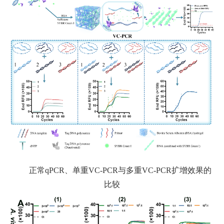
正常
qPCR
、单重
VC-PCR
与多重
VC-PCR
扩增效果的
比较