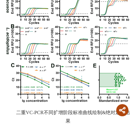
二重
VC-PCR
不同扩增阶段标准
曲线绘制
&
绝对定量结
果