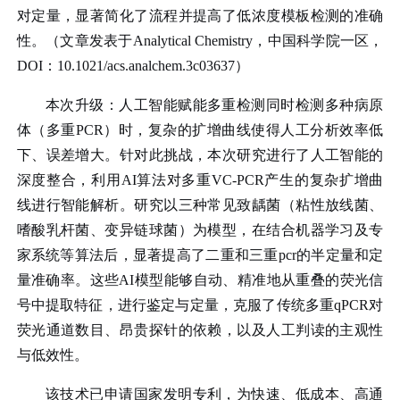
对定量，显著简化了流程并提高了低浓度模板检测的准确
性。（文章发表于Analytical Chemistry，中国科学院一区，
DOI：10.1021/acs.analchem.3c03637）
本次升级：人工智能赋能多重检测
同时检测多种病原
体（多重PCR）时，复杂的扩增曲线使得人工分析效率低
下、误差增大。针对此挑战，本次研究进行了
人工智能的
深度整合，利用
AI算法对多重VC-PCR产生的复杂扩增曲
线进行智能解析。研究以三种常见致龋菌（粘性放线菌、
嗜酸乳杆菌、变异链球菌）为模型，在结合机器学习及专
家系统等算法后，显著提高了二重和三重pcr的半定量和定
量准确率。这些AI模型能够自动、精准地从重叠的荧光信
号中提取特征，进行鉴定与定量，克服了传统多重qPCR对
荧光通道数目、昂贵探针的依赖，以及人工判读的主观性
与低效性。
该技术已申请国家发明专利，为快速、低成本、高通